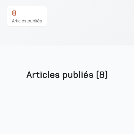
8
Articles publiés
Articles publiés (
8
)
Tester à l'ère agentique
operating model
agents
tests
+
5