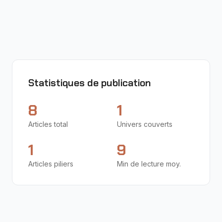
Agentique adaptative
IA
RAISE
+
4
Antoine Habert
•
11 min
•
oct. 2025
Statistiques de publication
8
1
Articles total
Univers couverts
1
9
Articles piliers
Min de lecture moy.