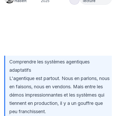
Habert
2025
lecture
🤖
Hub
Agentique
Intelligence
L'agentique
Insights
Adaptative
Artificielle
adaptative
- les
principes
d'une IA qui
grandit
Comprendre les systèmes agentiques
adaptatifs
L'agentique est partout. Nous en parlons, nous
en faisons, nous en vendons. Mais entre les
démos impressionnantes et les systèmes qui
tiennent en production, il y a un gouffre que
peu franchissent.