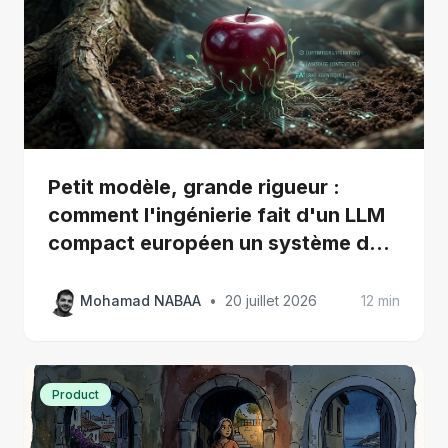
Petit modèle, grande rigueur :
comment l'ingénierie fait d'un LLM
compact européen un système de
RAG agentique souverain de niveau
production
Mohamad NABAA
•
20 juillet 2026
12 min
Product