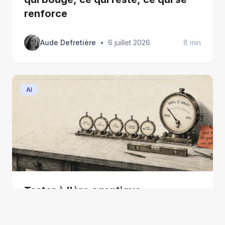
renforce
Aude Defretière
•
6 juillet 2026
8 min
AI
Tester à l'ère agentique
Antoine HABERT
•
23 juin 2026
9 min