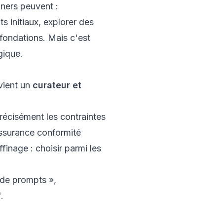
gners peuvent :
s initiaux, explorer des
 fondations. Mais c'est
gique.
vient un
curateur et
précisément les contraintes
 assurance conformité
ffinage : choisir parmi les
 de prompts »,
.