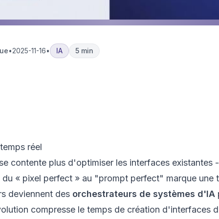
que
•
2025-11-16
•
IA
5 min
ce
Agentique
AI4UX : l'IA révolutionn
Adaptative
utilisateur
 temps réel
e se contente plus d'optimiser les interfaces existantes -
du « pixel perfect » au "prompt perfect" marque une 
ers deviennent des
orchestrateurs de systèmes d'IA
volution compresse le temps de création d'interfaces 