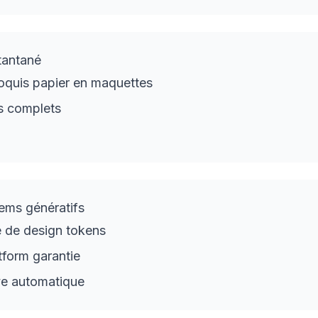
tantané
oquis papier en maquettes
s complets
ems génératifs
 de design tokens
form garantie
ve automatique