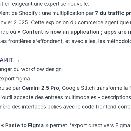
t en exigeant une expertise nouvelle.
vient de Shopify : une multiplication par
7 du traffic p
nvier 2 025. Cette explosion du commerce agentique n'
onde où
« Content is now an application ; apps are 
es frontières s'effondrent, et avec elles, les méthodolo
 AI4IT →
hanger du workflow design
export figma
pulsé par
Gemini 2.5 Pro
, Google Stitch transforme la
'outil accepte des entrées multimodales - descriptions
énère des interfaces polies avec le code frontend cor
e
« Paste to Figma »
permet l'export direct vers Figma 