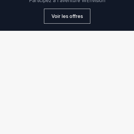
Participez à l'aventure WEnvision
Voir les offres
Le cabinet de conseil qui vous aide à être compatible avec
le futur.
Nos bureaux