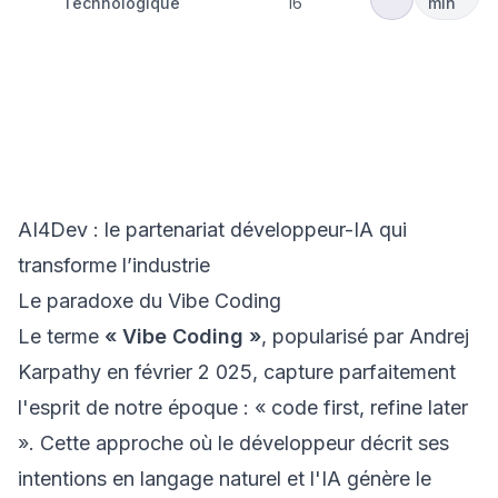
Technologique
16
min
🤖
Hub
Agentique
Intelligence
AI4Dev : vibe
Insights
Adaptative
Artificielle
coding, Clau
code et la
révolution du
développeme
AI4Dev : le partenariat développeur-IA qui
transforme l’industrie
Le paradoxe du Vibe Coding
Le terme
« Vibe Coding »
, popularisé par Andrej
Karpathy en février 2 025, capture parfaitement
l'esprit de notre époque : « code first, refine later
». Cette approche où le développeur décrit ses
intentions en langage naturel et l'IA génère le