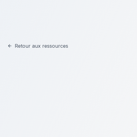
Aller au contenu principal
Retour aux ressources