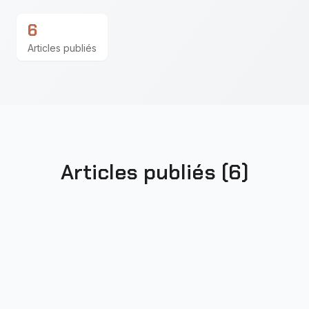
6
Articles publiés
Articles publiés (
6
)
Les Centers for Excellence doivent
exceller dans le conseil et
l'acculturation
Culture
Formation
Société
+
2