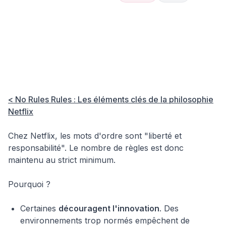
Formation
Hub
👥
&
Toutes Ces
Insights
Culture
Leadership
Regles Qui
Nexistent Pas
Chez Netflix
< No Rules Rules : Les éléments clés de la philosophie
Netflix
Chez Netflix, les mots d'ordre sont "liberté et
responsabilité". Le nombre de règles est donc
maintenu au strict minimum.
Pourquoi ?
Certaines
découragent l'innovation
. Des
environnements trop normés empêchent de