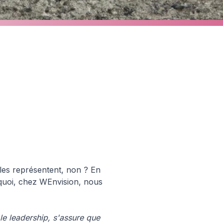
es C4e Centers For Excellence
les représentent, non ? En
rquoi, chez WEnvision, nous
 le leadership, s'assure que