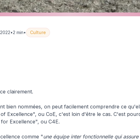
 2022
•
2 min
•
Culture
tion
Operating Models & Excellence
Stop au Coe Vive l
ce clairement.
ont bien nommées, on peut facilement comprendre ce qu'el
of Excellence", ou CoE, c'est loin d'être le cas. C'est pou
 for Excellence", ou C4E.
excellence comme "
une équipe inter fonctionnelle qui assure