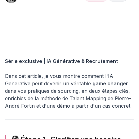
Talent &
Hub
👥
Recrutement
Sourcing
Insights
Culture
Augmenté
Augmente l'IA
au Service de
la Chasse de
Talents Rares
Série exclusive | IA Générative & Recrutement
Dans cet article, je vous montre comment l'IA
Generative peut devenir un véritable
game changer
dans vos pratiques de sourcing, en deux étapes clés,
enrichies de la méthode de Talent Mapping de Pierre-
André Fortin et d'une démo à partir d'un cas concret.