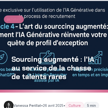
Aller au contenu principal
👥
Culture
Sourcing augmenté : l'IA
au service de la chasse
de talents rares
Vanessa Perillat
•
26 avril 2025
•
Culture
5 min