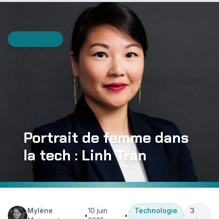
Aller au contenu principal
⚙️
Technologie
Portrait de femme dans
la tech : Linh Tran
Mylène
10 juin
Technologie
3
•
•