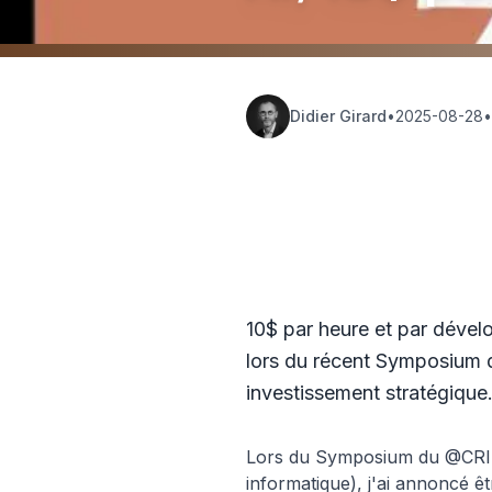
Didier Girard
•
2025-08-28
•
Hub Insights
🏗️ Platform
10$ par heure et par dévelo
lors du récent Symposium d
investissement stratégique
Lors du Symposium du @CRIP 
informatique), j'ai annoncé êt