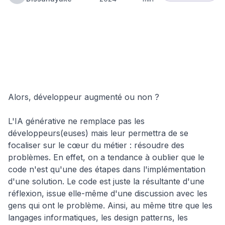
🤖
IA en
Hub
Intelligence
Entreprise
3 Bonnes
Insights
Artificielle
& ROI
Raisons de
Mettre l'IA
Generative
Entre les
Mains des
Alors, développeur augmenté ou non ?
Developpeurs
L'IA générative ne remplace pas les
développeurs(euses) mais leur permettra de se
focaliser sur le cœur du métier : résoudre des
problèmes. En effet, on a tendance à oublier que le
code n'est qu'une des étapes dans l'implémentation
d'une solution. Le code est juste la résultante d'une
réflexion, issue elle-même d'une discussion avec les
gens qui ont le problème. Ainsi, au même titre que les
langages informatiques, les design patterns, les