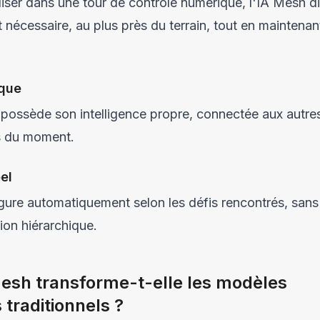
liser dans une tour de contrôle numérique, l'IA Mesh di
est nécessaire, au plus près du terrain, tout en maintena
ique
ossède son intelligence propre, connectée aux autre
s du moment.
el
igure automatiquement selon les défis rencontrés, sans
ion hiérarchique.
esh transforme-t-elle les modèles
 traditionnels ?