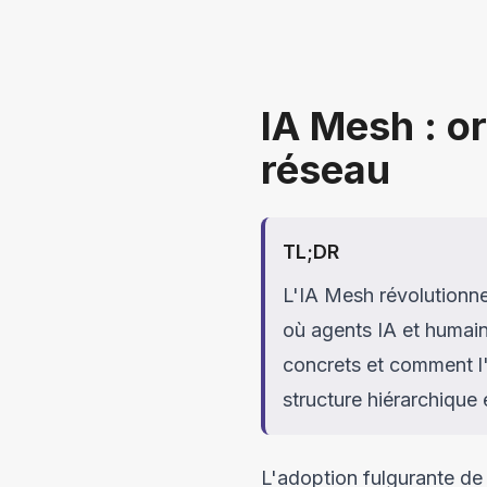
Aller au contenu principal
IA Mesh : o
réseau
TL;DR
L'IA Mesh révolutionne 
où agents IA et humain
concrets et comment l
structure hiérarchique 
L'adoption fulgurante de 