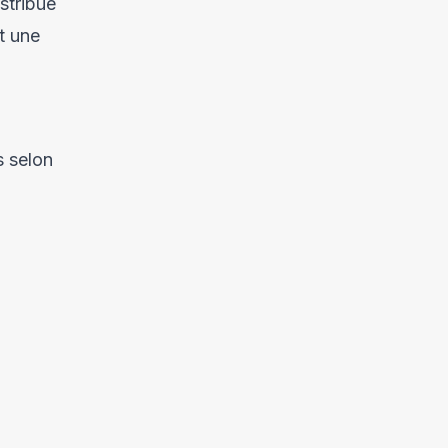
stribue
nt une
s selon