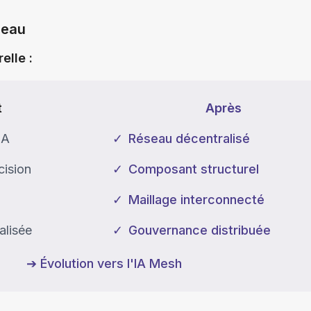
seau
elle :
t
Après
IA
✓
Réseau décentralisé
cision
✓
Composant structurel
✓
Maillage interconnecté
alisée
✓
Gouvernance distribuée
➔ Évolution vers l'IA Mesh