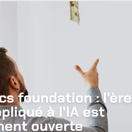
s foundation : l'ère
liqué à l'IA est
ement ouverte