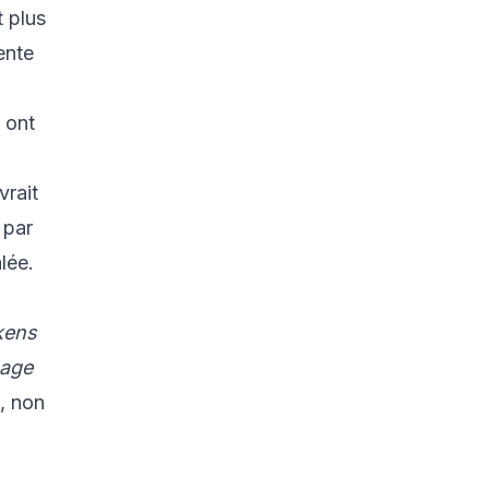
t plus
ente
 ont
vrait
 par
lée.
okens
page
, non