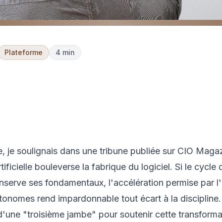
Plateforme
4 min
FinOps & Cost
Tokenomics foundation : l'ère du Fin
Management
officiellement ouverte
ne, je soulignais dans une tribune publiée sur CIO Maga
rtificielle bouleverse la fabrique du logiciel. Si le cycle 
erve ses fondamentaux, l'accélération permise par l'
tonomes rend impardonnable tout écart à la discipline.
é d'une "troisième jambe" pour soutenir cette transforma