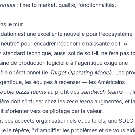
siness
: time to market, qualité, fonctionnalités,
ans le mur
dation est une excellente nouvelle pour l'écosystème. 
r neutre" pour encadrer l'économie naissante de l'IA
standard technique, aussi solide soit-il, ne fera pas to
aîne de production logicielle à l'agentique exige une
èle opérationnel (le
Target Operating Model
). Les pr
'agentique, les équipes à repenser — les Américains
ouble pizza teams
au profit des
sandwich teams
—, l
ière doit s'infuser chez les
tech leads
augmentés, et l
it s'orienter vers ce pilotage par la valeur.
t ces aspects organisationnels et culturels, une SDLC
 je le répète, "d'amplifier les problèmes et de vous aid