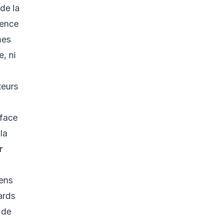
de la
ience
mes
, ni
teurs
 face
la
r
ens
ards
 de