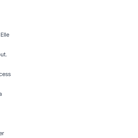
Elle
ut.
ocess
a
a
er