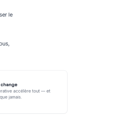
ser le
ous,
e change
ative accélère tout — et
que jamais.