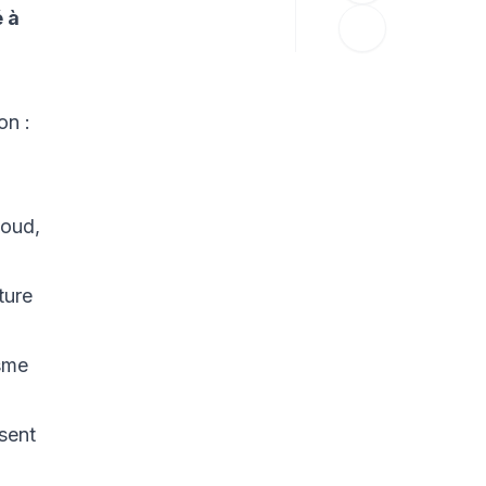
 à
on :
loud,
ture
isme
ssent