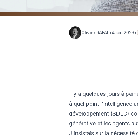
Olivier RAFAL
•
4 juin 2026
•
Hub
🏗️
Insights
Platform
Il y a quelques jours à pei
à quel point l'intelligence a
développement (SDLC) cons
générative et les agents au
J'insistais sur la nécessit