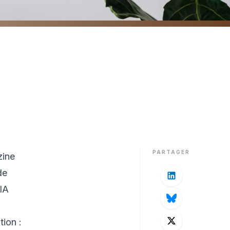
Ops appliqué à l'IA est
PARTAGER
zine
de
IA
tion :