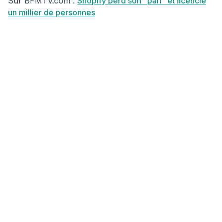
Sur BFMTV.com :
Shopify perd son "pari" et licencie
un millier de personnes
Article Pilier
Les Principes