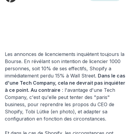
Hub
⚙️
Architecture
Shopify
Insights
Technology
& Patterns
démontre
l'adaptabilit
d'une tech
company
Les annonces de licenciements inquiètent toujours la
Bourse. En révélant son intention de licencier 1000
personnes, soit 10% de ses effectifs, Shopify a
immédiatement perdu 15% à Wall Street.
Dans le cas
d'une Tech Company, cela ne devrait pas inquiéter
à ce point. Au contraire
: l'avantage d'une Tech
Company, c'est qu'elle peut tenter des "paris"
business, pour reprendre les propos du CEO de
Shopify, Tobi Lütke (en photo), et adapter sa
configuration en fonction des circonstances.
Et dans le cas de Shopify, les circonstances ont