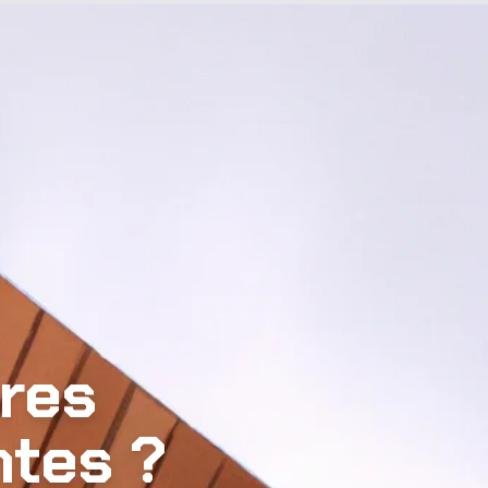
ures
ntes ?