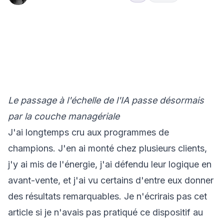
🤖
Hub
IA &
Intelligence
Pourquoi
Insights
Transformation
Artificielle
ne crois
plus aux
program
champio
Le passage à l'échelle de l'IA passe désormais
par la couche managériale
J'ai longtemps cru aux programmes de
champions. J'en ai monté chez plusieurs clients,
j'y ai mis de l'énergie, j'ai défendu leur logique en
avant-vente, et j'ai vu certains d'entre eux donner
des résultats remarquables. Je n'écrirais pas cet
article si je n'avais pas pratiqué ce dispositif au