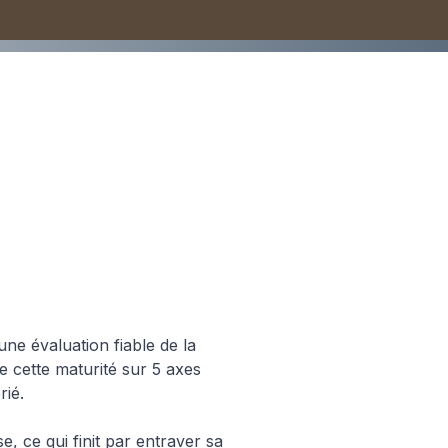
turite Data et IA des
 une évaluation fiable de la
de cette maturité sur 5 axes
rié.
e, ce qui finit par entraver sa