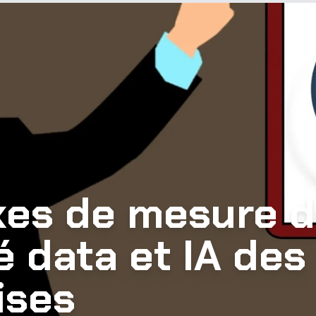
xes de mesure d
é data et IA des
ises