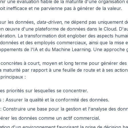
ir une évaluation fiable de la maturité d'une organisation 
 soit inefficace et ne parvienne pas à générer de la valeur.
sur les données,
data-driven
, ne dépend pas uniquement de
e en œuvre d'une plateforme de données dans le Cloud. D'au
ération. La transformation doit englober des aspects humain
données et des employés commerciaux, ainsi que la mise 
oppements de l'IA et du Machine Learning. Une approche glo
concrètes à court, moyen et long terme pour générer des 
aturité par rapport à une feuille de route et à ses action
principaux :
 les priorités sur lesquelles se concentrer.
 Assurer la qualité et la conformité des données.
: Construire une base pour la gestion et l'analyse des don
Gérer les données comme un actif commercial.
ation d'un environnement favorisant la prise de décision b