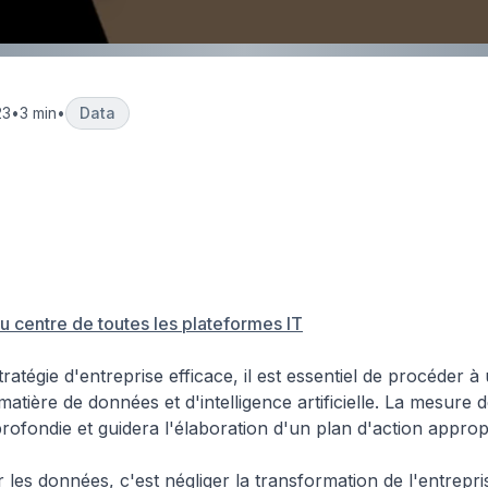
23
•
3 min
•
Data
Data Science &
Les 5 Axes de Mesure Ma
Analytics
Entreprises
u centre de toutes les plateformes IT
stratégie d'entreprise efficace, il est essentiel de procéder à
matière de données et d'intelligence artificielle. La mesure 
ofondie et guidera l'élaboration d'un plan d'action approp
les données, c'est négliger la transformation de l'entrepris