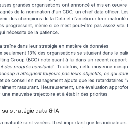
euses grandes organisations ont annoncé et mis en œuvre 
nés de la nomination d'un CDO, un chief data officer. Les
venir des champions de la Data et d'améliorer leur maturité
 progressent, même si ce n'est peut-être pas assez vite. Il
ui nécessite de la patience.
la traîne dans leur stratégie en matière de données
e seulement 13% des organisations se situaient dans le pal
lting Group (BCG) note quant à lui dans un récent rapport
nt des progrès constants
". Toutefois, cette moyenne masque
ucoup n'atteignent toujours pas leurs objectifs, ce qui don
net de conseil en management ajoute que les retardataires "
 vraiment rassurant. Heureusement, une évaluation approfon
une mauvaise trajectoire et à établir des priorités.
e sa stratégie data & IA
maturité sont variées. Il est important que les indicateurs