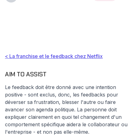
Hub
👥
Culture
Le feedback
Insights
Culture
d'Entreprise
chez Netflix :
la méthode
des 4A
< La franchise et le feedback chez Netflix
AIM TO ASSIST
Le feedback doit être donné avec une intention
positive - sont exclus, donc, les feedbacks pour
déverser sa frustration, blesser l'autre ou faire
avancer son agenda politique. La personne doit
expliquer clairement en quoi tel changement d'un
comportement spécifique aidera le collaborateur ou
l'entreprise - et non pas elle-même.