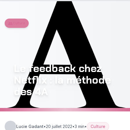
Aller au contenu principal
👥
Culture
Le feedback chez
Netflix : la méthode
des 4A
Lucie Gadant
•
20 juillet 2022
•
3 min
•
Culture