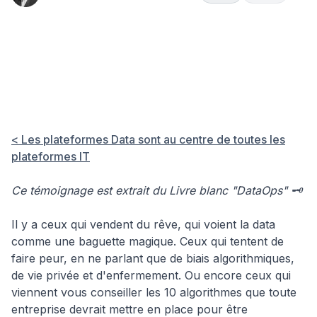
📊 Data
Gouvernance
Hub
&
& Stratégie
Laurent Ostiz
Insights
Analytics
Data
- Global Chie
Data Officer,
Adeo : "Le ML
devient une
fonctionnalit
< Les plateformes Data sont au centre de toutes les
d'un produit
plateformes IT
digital"
Ce témoignage est extrait du Livre blanc "DataOps" 🗝
Il y a ceux qui vendent du rêve, qui voient la data
comme une baguette magique. Ceux qui tentent de
faire peur, en ne parlant que de biais algorithmiques,
de vie privée et d'enfermement. Ou encore ceux qui
viennent vous conseiller les 10 algorithmes que toute
entreprise devrait mettre en place pour être