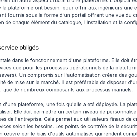
ée est un autre aspect crucial d'une plateforme. L'objectif e
 de la plateforme ont besoin, pour offrir aux ingénieurs une
ement fournie sous la forme d'un portail offrant une vue du 
n de chaque élément du catalogue, l'installation et la conf
service obligés
tale dans le fonctionnement d'une plateforme. Elle doit être
vices que pour les processus opérationnels de la platefor
vers). Un compromis sur l'automatisation créera des goul
pidité de mise sur le marché. Il est préférable de disposer d
s, que de nombreux composants aux processus manuels.
ès d'une plateforme, une fois qu'elle a été déployée. La pla
 utiliser. Elle doit permettre un certain niveau de personnalisa
es de l'entreprise. Cela permet aux utilisateurs finaux de c
ces selon les besoins. Les points de contrôle de la sécurité
n œuvre par le biais d'outils automatisés qui rendent comp