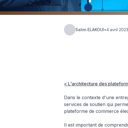
Salim ELAKOUI
•
4 avril 202
Hub Insights
🏗️ Platform
< L'architecture des platefor
Dans le contexte d'une entrep
services de soutien qui perme
plateforme de commerce élect
Il est important de comprendr