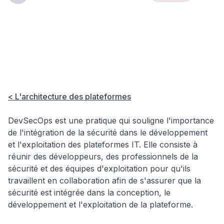
Plateformes
Hub
🏗️
IT &
DevSecOps,
Insights
Platform
Architecture
élément
important à
prendre en
compte lors
de la
< L'architecture des plateformes
création
d'une
plateforme IT
DevSecOps est une pratique qui souligne l'importance
de l'intégration de la sécurité dans le développement
et l'exploitation des plateformes IT. Elle consiste à
réunir des développeurs, des professionnels de la
sécurité et des équipes d'exploitation pour qu'ils
travaillent en collaboration afin de s'assurer que la
sécurité est intégrée dans la conception, le
développement et l'exploitation de la plateforme.