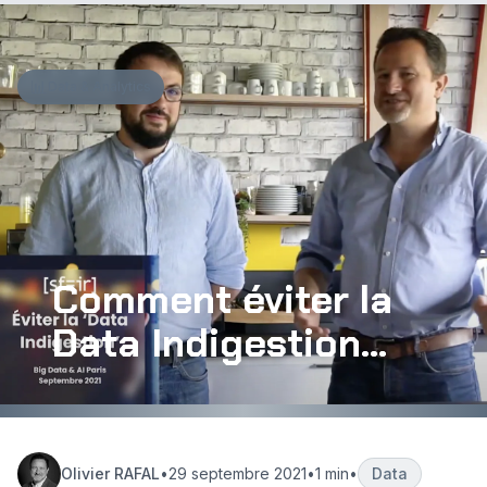
Aller au contenu principal
📊
Data & Analytics
Comment éviter la
Data Indigestion...
Olivier RAFAL
•
29 septembre 2021
•
1 min
•
Data