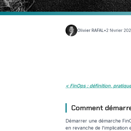
Olivier RAFAL
•
2 février 202
Hub Insights
⚙️ Technol
< FinOps : définition, pratique
Comment démarre
Démarrer une démarche FinO
en revanche de l'implication 