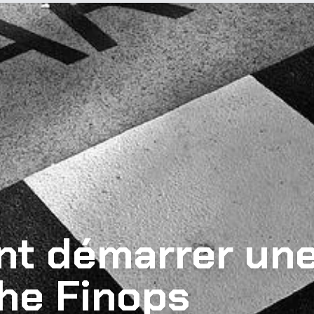
t démarrer un
he Finops