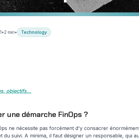
1
•
2 min
•
Technology
ogy
Architecture & Patterns
Comment démarrer une dém
s, objectifs...
r une démarche FinOps ?
ps ne nécessite pas forcément d'y consacrer énormémen
et du suivi. A minima, il faut désigner un responsable, qui 