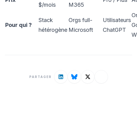
$/mois
M365
O
Stack
Orgs full-
Utilisateurs
Pour qui ?
G
hétérogène
Microsoft
ChatGPT
W
PARTAGER