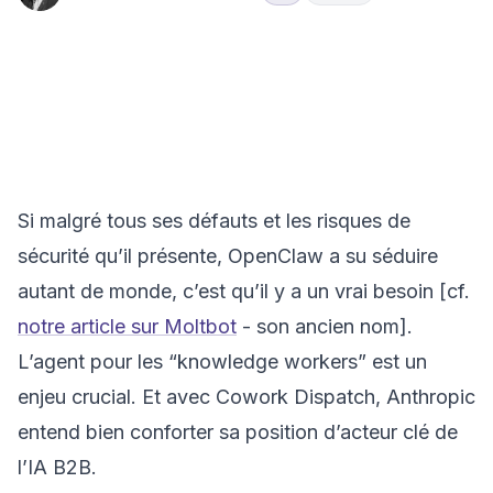
🤖
Agents &
Hub
Intelligence
Systèmes
Avec
Insights
Artificielle
Agentiques
dispatch,
pilotez
votre agent
Claude
depuis
Si malgré tous ses défauts et les risques de
votre
smartphone
sécurité qu’il présente, OpenClaw a su séduire
autant de monde, c’est qu’il y a un vrai besoin [cf.
notre article sur Moltbot
- son ancien nom].
L’agent pour les “knowledge workers” est un
enjeu crucial. Et avec Cowork Dispatch, Anthropic
entend bien conforter sa position d’acteur clé de
l’IA B2B.