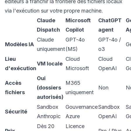
éditeurs à franchir la frontière des fichiers locaux
via l'exécution sur votre propre machine.
Claude
Microsoft
ChatGPT
G
Dispatch
Copilot
agent
A
Claude
GPT-4o
GPT-4o /
Modèles IA
G
uniquement
(MS)
o3
Lieu
Cloud
Cloud
C
VM locale
d'exécution
Microsoft
OpenAI
G
Oui
Accès
M365
(dossiers
Non
N
fichiers
uniquement
autorisés)
Sandbox
Gouvernance
Sandbox
S
Sécurité
Anthropic
Azure
OpenAI
G
Dès 20
Licence
Prix
Pro / Plus
A