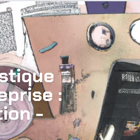
stique
eprise :
ion -