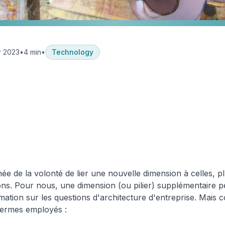
r 2023
•
4 min
•
Technology
Architecture &
Pour une approche holistique de l'archite
Patterns
Technologie - Organisation - Culture
e de la volonté de lier une nouvelle dimension à celles, plu
ions. Pour nous, une dimension (ou pilier) supplémentaire 
mation sur les questions d'architecture d'entreprise. Mais
termes employés :