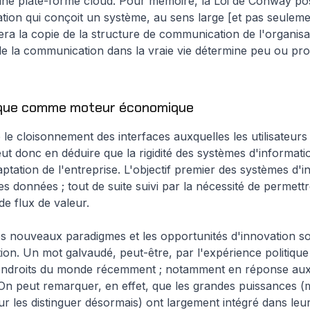
 une plate-forme cloud. Pour mémoire, la Loi de Conway po
tion qui conçoit un système, au sens large [et pas seuleme
ra la copie de la structure de communication de l'organisat
 de la communication dans la vraie vie détermine peu ou pr
gique comme moteur économique
e cloisonnement des interfaces auxquelles les utilisateurs 
ut donc en déduire que la rigidité des systèmes d'informatio
ptation de l'entreprise. L'objectif premier des systèmes d'i
s données ; tout de suite suivi par la nécessité de permett
de flux de valeur.
 les nouveaux paradigmes et les opportunités d'innovation so
ion. Un mot galvaudé, peut-être, par l'expérience politique d
ndroits du monde récemment ; notamment en réponse aux 
 On peut remarquer, en effet, que les grandes puissances (
ur les distinguer désormais) ont largement intégré dans leurs