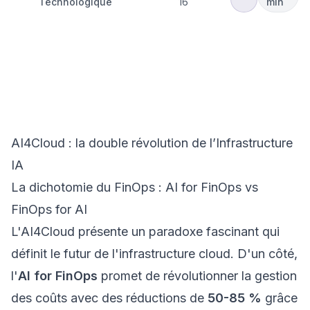
Technologique
16
min
🤖
Hub
Agentique
Intelligence
AI4Cloud :
Insights
Adaptative
Artificielle
FinOps IA et
l'architecture
cloud pour
l'intelligence
artificielle
AI4Cloud : la double révolution de l’Infrastructure
IA
La dichotomie du FinOps : AI for FinOps vs
FinOps for AI
L'AI4Cloud présente un paradoxe fascinant qui
définit le futur de l'infrastructure cloud. D'un côté,
l'
AI for FinOps
promet de révolutionner la gestion
des coûts avec des réductions de
50-85 %
grâce