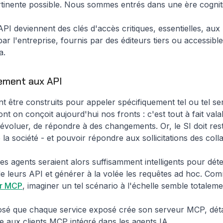
ertinente possible. Nous sommes entrés dans une ère cognit
API deviennent des clés d'accès critiques, essentielles, aux p
 par l'entreprise, fournis par des éditeurs tiers ou accessi
a.
ement aux API
t être construits pour appeler spécifiquement tel ou tel se
nt on conçoit aujourd'hui nos fronts : c'est tout à fait vala
, d'évoluer, de répondre à des changements. Or, le SI doit 
 société - et pouvoir répondre aux sollicitations des colla
 agents seraient alors suffisamment intelligents pour détect
n de leurs API et générer à la volée les requêtes ad hoc. Co
sur MCP
, imaginer un tel scénario à l'échelle semble totalemen
osé que chaque service exposé crée son serveur MCP, détail
e aux clients MCP intégré dans les agents IA.