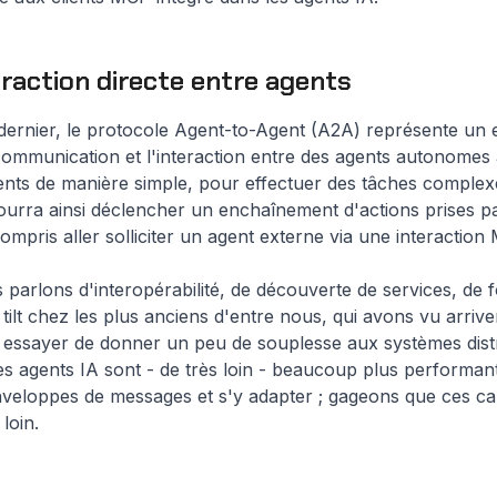
raction directe entre agents
dernier, le protocole Agent-to-Agent (A2A) représente un 
communication et l'interaction entre des agents autonomes a
ents de manière simple, pour effectuer des tâches complexe
ourra ainsi déclencher un enchaînement d'actions prises pa
compris aller solliciter un agent externe via une interaction
 parlons d'interopérabilité, de découverte de services, de 
tilt chez les plus anciens d'entre nous, qui avons vu arri
essayer de donner un peu de souplesse aux systèmes distr
les agents IA sont - de très loin - beaucoup plus performan
nveloppes de messages et s'y adapter ; gageons que ces c
loin.