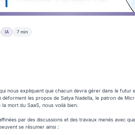
•
IA
7 min
e
Agents & Systèmes
Agent IA Personnel Sa
Agentiques
Nous Reserve
 qui nous expliquent que chacun devra gérer dans le futur en
 déforment les propos de Satya Nadella, le patron de Mic
ie la mort du SaaS, nous voilà bien.
 affinées par des discussions et des travaux menés avec quel
peuvent se résumer ainsi :