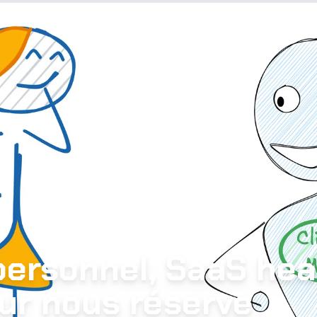
personnel, SaaS head
tur nous réserve