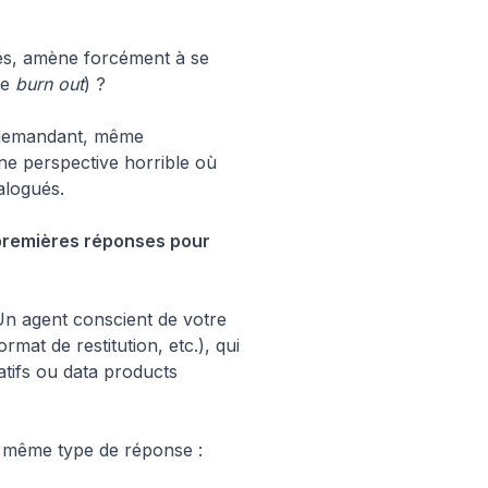
sés, amène forcément à se
le
burn out
) ?
en demandant, même
une perspective horrible où
alogués.
 premières réponses pour
 Un agent conscient de votre
mat de restitution, etc.), qui
atifs ou data products
e même type de réponse :